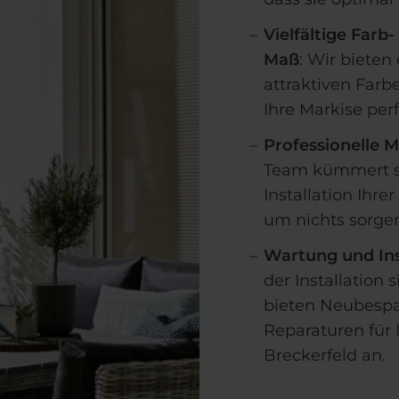
Vielfältige Far
Maß
: Wir bieten
attraktiven Farb
Ihre Markise perf
Professionelle 
Team kümmert s
Installation Ihre
um nichts sorge
Wartung und In
der Installation s
bieten Neubesp
Reparaturen für 
Breckerfeld an.