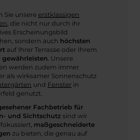
n Sie unsere
erstklassigen
sen
, die nicht nur durch ihr
tives Erscheinungsbild
hen, sondern auch
höchsten
rt
auf Ihrer Terrasse oder Ihrem
n
gewährleisten
. Unsere
sen werden zudem immer
er als wirksamer Sonnenschutz
tergärten
und
Fenster
in
rfeld genutzt.
esehener Fachbetrieb für
n- und Sichtschutz
sind wir
 fokussiert,
maßgeschneiderte
gen
zu bieten, die genau auf