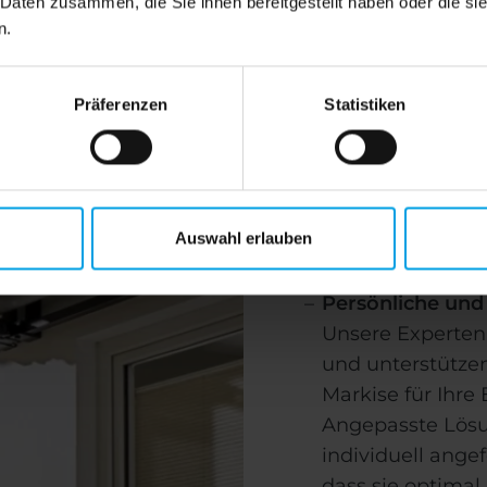
 Daten zusammen, die Sie ihnen bereitgestellt haben oder die s
n.
Präferenzen
Statistiken
Unsere Dienst
Markisen in B
Auswahl erlauben
umfassen:
Persönliche und
Unsere Experten 
und unterstützen
Markise für Ihre 
Angepasste Lösu
individuell angef
dass sie optimal