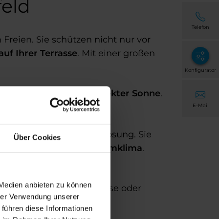
feld
Telefon
Freien. Sie schützen nicht nur vor
f Ihrer Terrasse
. Mit einer großen
Konfigurator
 auch vor Wind und direkter Sonne
.
n so Ihren individuellen
E-Mail
arkisen
sind die ideale Lösung. Sie
Über Cookies
für ein angenehmes Raumklima
.
ckerfeld und Umgebung.
 Medien anbieten zu können
mmarkise, Kassettenmarkise oder
hrer Verwendung unserer
 führen diese Informationen