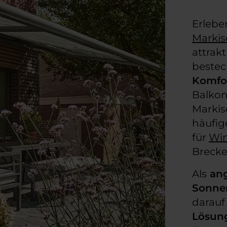
Erlebe
Marki
attrak
bestec
Komfo
Balko
Marki
häufig
für
Win
Brecke
Als
ang
Sonne
darauf
Lösun