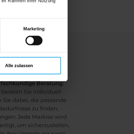
ie im Rahmen Ihrer Nutzung
Marketing
leistungen für
reckerfeld
Alle zulassen
 fachkundige Beratung
:
beraten Sie individuell
 Sie dabei, die passende
Bedürfnisse zu finden.
ngen: Jede Markise wird
ertigt, um sicherzustellen,
 in Ihre Umgebung passt.