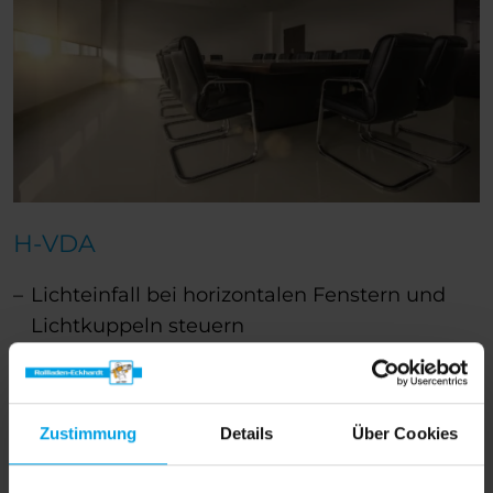
H-VDA
Lichteinfall bei horizontalen Fenstern und
Lichtkuppeln steuern
schwer entflammbare Materialien
hochwertige Dessins bei ausgefahrenem
Zustand
Zustimmung
Details
Über Cookies
Stoff in Kassette unsichtbar bei Einfahrt