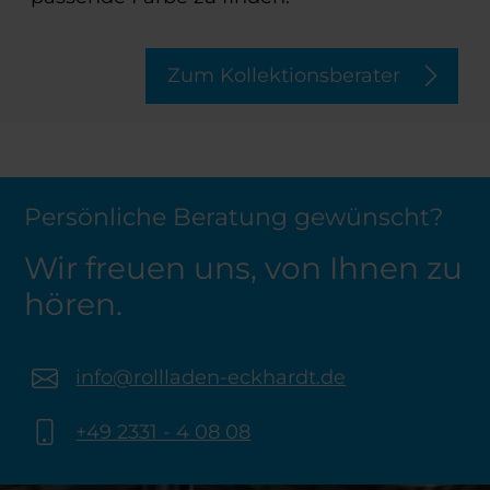
Zum Kollektionsberater
Persönliche Beratung gewünscht?
Wir freuen uns, von Ihnen zu
hören.
info@rollladen-eckhardt.de
+49 2331 - 4 08 08