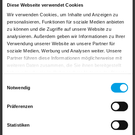
Produktdetails
Diese Webseite verwendet Cookies
Wir verwenden Cookies, um Inhalte und Anzeigen zu
personalisieren, Funktionen für soziale Medien anbieten
Vorteile unserer
zu können und die Zugriffe auf unsere Website zu
Verdunkelungsanlagen
analysieren. Außerdem geben wir Informationen zu Ihrer
Verwendung unserer Website an unsere Partner für
soziale Medien, Werbung und Analysen weiter. Unsere
Partner führen diese Informationen möglicherweise mit
weiteren Daten zusammen, die Sie ihnen bereitgestellt
haben oder die sie im Rahmen Ihrer Nutzung der Dienste
gesammelt haben.
E
Entwickelt und gefertigt in Deutschland
Notwendig
i
n
w
Präferenzen
i
l
l
Statistiken
i
Maßgefertigt für alle Fenster