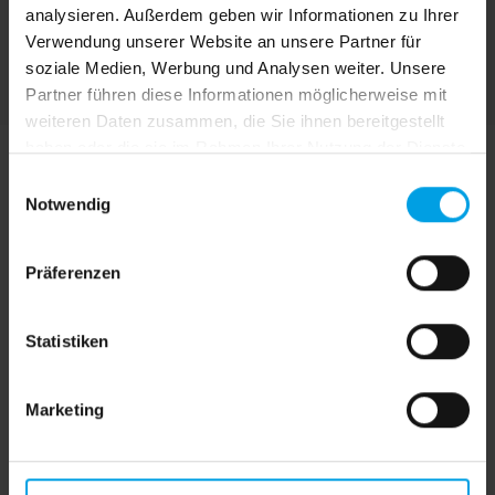
über 120 Dessins aus 100% robuster Acryl-
analysieren. Außerdem geben wir Informationen zu Ihrer
Verwendung unserer Website an unsere Partner für
Faser
soziale Medien, Werbung und Analysen weiter. Unsere
Partner führen diese Informationen möglicherweise mit
weiteren Daten zusammen, die Sie ihnen bereitgestellt
haben oder die sie im Rahmen Ihrer Nutzung der Dienste
gesammelt haben.
E
Notwendig
i
n
w
Präferenzen
i
l
l
Statistiken
i
g
Marketing
u
n
g