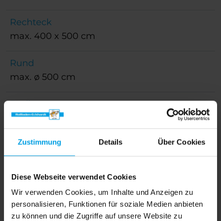
Rechteck
max. 400 x 500 cm
Rund
max. ø 500 cm
Bedienung
Easy-Lift-Balance System
Zustimmung
Details
Über Cookies
Farbe
RAL 7016 anthrazitgrau, RAL 9016
verkehrsweiß, silber eloxiert, weitere RAL
Diese Webseite verwendet Cookies
Farben gegen Aufpreis
Wir verwenden Cookies, um Inhalte und Anzeigen zu
personalisieren, Funktionen für soziale Medien anbieten
Schirmtuch
zu können und die Zugriffe auf unsere Website zu