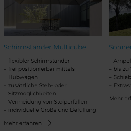
Schirmständer Multicube
Sonne
flexibler Schirmständer
Ampel
frei positionierbar mittels
bis zu
Hubwagen
Schie
zusätzliche Steh- oder
Extras
Sitzmöglichkeiten
Mehr er
Vermeidung von Stolperfallen
individuelle Größe und Befüllung
Mehr erfahren