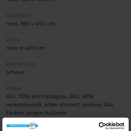
Rechteck
max. 350 x 450 cm
Rund
max. ø 400 cm
Bedienung
Schnur
Farbe
RAL 7016 anthrazitgrau, RAL 9016
verkehrsweiß, silber eloxiert, weitere RAL
Farben gegen Aufpreis
Schirmtuch