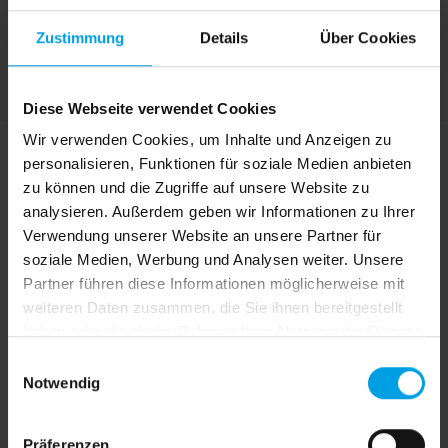
über 120 Dessins aus 100% robuster Acryl-
Zustimmung
Details
Über Cookies
Faser
Diese Webseite verwendet Cookies
Wir verwenden Cookies, um Inhalte und Anzeigen zu
personalisieren, Funktionen für soziale Medien anbieten
zu können und die Zugriffe auf unsere Website zu
analysieren. Außerdem geben wir Informationen zu Ihrer
Verwendung unserer Website an unsere Partner für
soziale Medien, Werbung und Analysen weiter. Unsere
Partner führen diese Informationen möglicherweise mit
weiteren Daten zusammen, die Sie ihnen bereitgestellt
haben oder die sie im Rahmen Ihrer Nutzung der Dienste
gesammelt haben.
E
Notwendig
i
n
w
Präferenzen