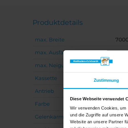
Produktdetails
max. Breite
700
max. Ausfall
400
max. Neigungswinkel
35°
Kassette
240 
Zustimmung
Antrieb
Moto
Diese Webseite verwendet 
Farbe
Pulv
Wir verwenden Cookies, um I
und die Zugriffe auf unsere 
Gelenkarm
Kraf
Website an unsere Partner fü