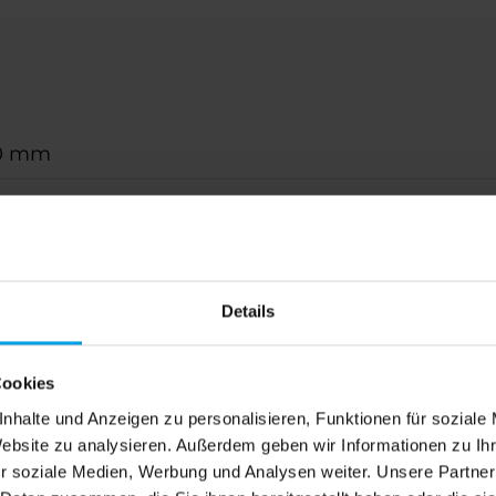
0 mm
0 mm
x 190 mm
Details
r, WMS Funkmotor
Cookies
erbeschichtet gem. WAREMA Farbwelt
nhalte und Anzeigen zu personalisieren, Funktionen für soziale
Website zu analysieren. Außerdem geben wir Informationen zu I
tübertragung durch Kette/Seil, optional Segment
r soziale Medien, Werbung und Analysen weiter. Unsere Partner