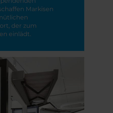
spendenden
schaffen Markisen
mütlichen
ort, der zum
n einlädt.