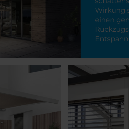
schatten
Wirkung 
einen ge
Rückzugs
Entspanne