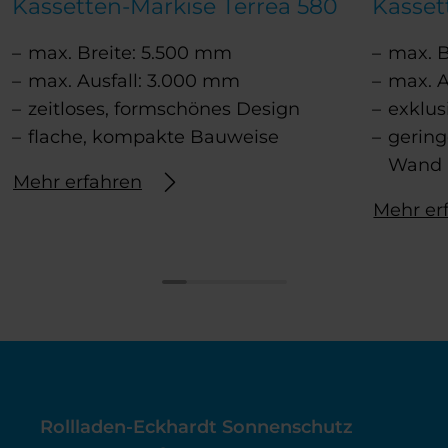
Kassetten-Markise Terrea 580
Kasset
max. Breite: 5.500 mm
max. B
max. Ausfall: 3.000 mm
max. A
zeitloses, formschönes Design
exklus
flache, kompakte Bauweise
gerin
Wand 
Mehr erfahren
Mehr er
Rollladen-Eckhardt Sonnenschutz