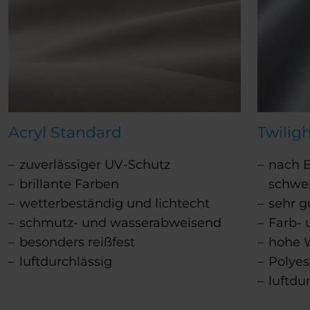
Acryl Standard
Twiligh
zuverlässiger UV-Schutz
nach Ba
brillante Farben
schwe
wetterbeständig und lichtecht
sehr g
schmutz- und wasserabweisend
Farb- 
besonders reißfest
hohe W
luftdurchlässig
Polye
luftdu