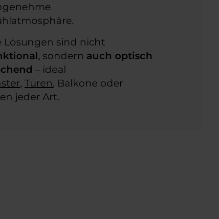
angenehme
ühlatmosphäre.
 Lösungen sind nicht
nktional
, sondern
auch optisch
echend
– ideal
ster
,
Türen
, Balkone oder
en jeder Art.