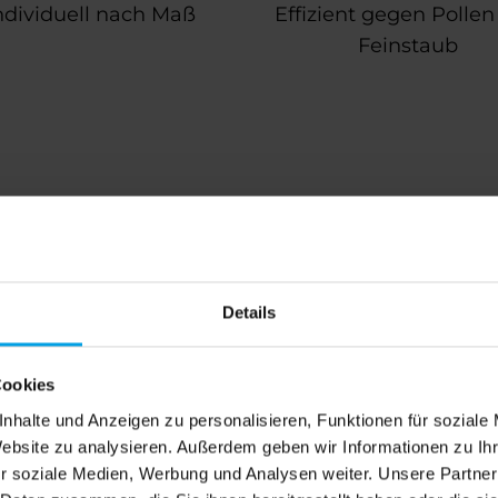
ndividuell nach Maß
Effizient gegen Polle
Feinstaub
ktenschutz Witten – Fe
geschützt
Details
zigartig – genau wie unser Insektenschutz. Statt 
r Fenster, Türen und Balkone, die exakt auf Ihre
Cookies
t Ihr Zuhause zuverlässig und stilvoll.
nhalte und Anzeigen zu personalisieren, Funktionen für soziale
Website zu analysieren. Außerdem geben wir Informationen zu I
r soziale Medien, Werbung und Analysen weiter. Unsere Partner