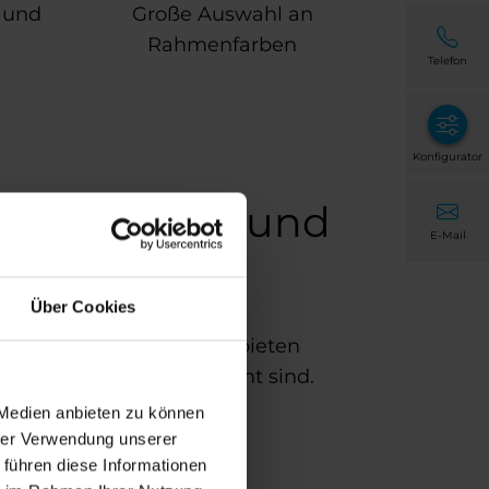
n und
Große Auswahl an
Rahmenfarben
Telefon
Konfigurator
nster, Türen und
E-Mail
Über Cookies
Lösungen von der Stange bieten
 Gegebenheiten abgestimmt sind.
 Medien anbieten zu können
hrer Verwendung unserer
 führen diese Informationen