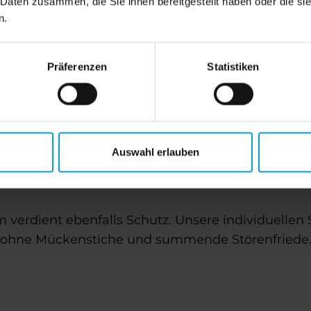
 Daten zusammen, die Sie ihnen bereitgestellt haben oder die s
n.
ster sind funktional und unauffällig. Ob Spannr
de Lösung, damit Frischluft rein und Insekten dra
Präferenzen
Statistiken
Unsere Insektenschutztüren zeichnen sich durch ho
nd Schiebetüren, die auch bei großen Öffnungen f
Auswahl erlauben
verdient ebenfalls Schutz. Unsere individuellen 
z ohne Mückenstiche und summende Störenfriede