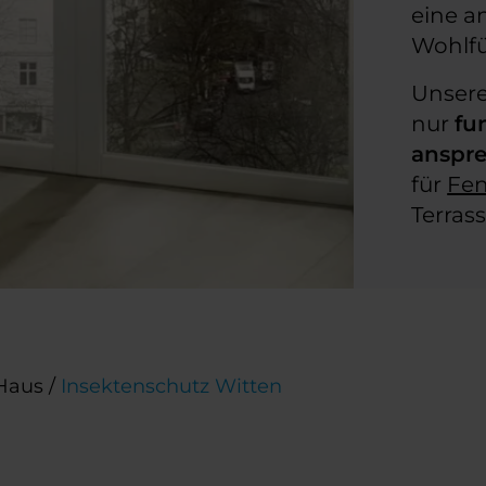
eine 
Wohlf
Unsere
nur
fu
anspr
für
Fen
Terrass
Haus
/
Insektenschutz Witten