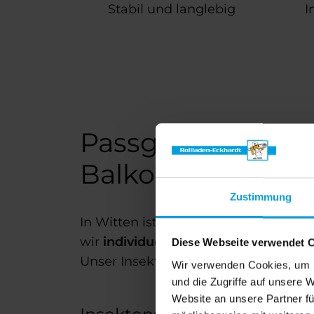
Stabil und langlebig
I
Passgenauer Inse
Balkone optimal 
Zustimmung
In Witten ist jede Wohnsituation ein
wir
individuell gefertigte Systeme
fü
Diese Webseite verwendet 
Unser Insektenschutz in Witten schütz
Wir verwenden Cookies, um I
und die Zugriffe auf unsere 
Website an unsere Partner fü