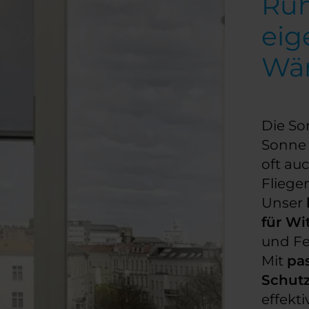
Ruh
eig
Wä
Die So
Sonne 
oft au
Fliege
Unser
für Wi
und Fe
Mit
pa
Schut
effekt