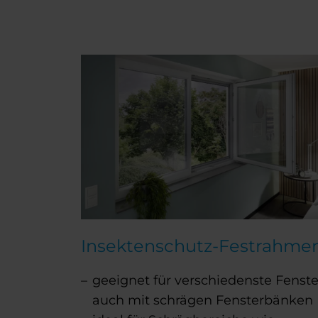
w
a
h
l
Insektenschutz-Festrahme
geeignet für verschiedenste Fenste
auch mit schrägen Fensterbänken