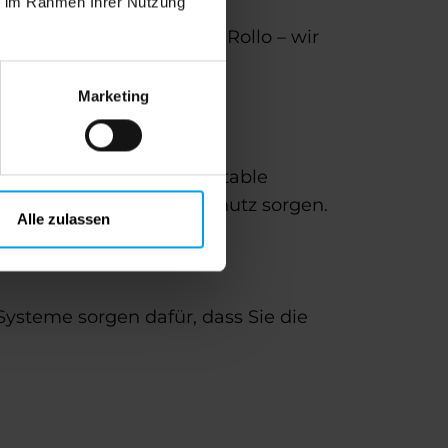
ie im Rahmen Ihrer Nutzung
ahmen, Drehrahmen oder Rollo – wir
ußen bleiben.
Marketing
he Stabilität und komfortable
ür einen lückenlosen Schutz sorgen.
Alle zulassen
Systeme sorgen dafür, dass Sie die
.