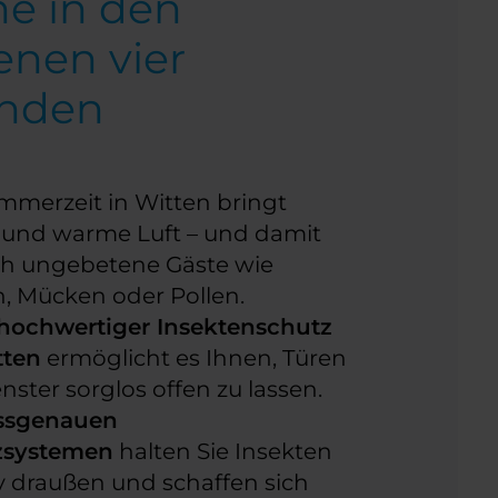
e in den
enen vier
nden
mmerzeit in Witten bringt
und warme Luft – und damit
ch ungebetene Gäste wie
n, Mücken oder Pollen.
hochwertiger Insektenschutz
tten
ermöglicht es Ihnen, Türen
nster sorglos offen zu lassen.
ssgenauen
zsystemen
halten Sie Insekten
iv draußen und schaffen sich