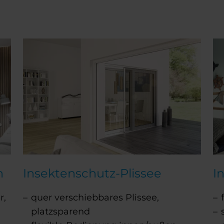
n
Insektenschutz-Plissee
I
r,
quer verschiebbares Plissee,
platzsparend