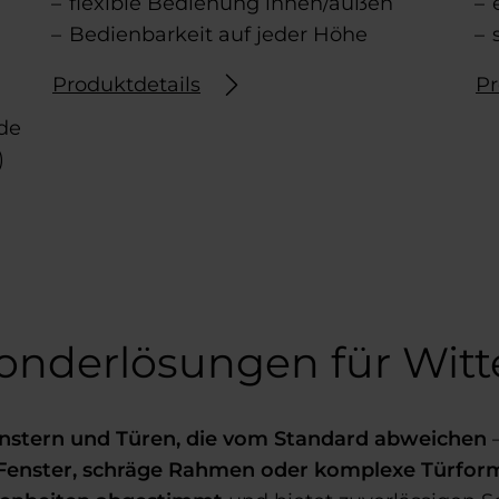
flexible Bedienung innen/außen
Bedienbarkeit auf jeder Höhe
Produktdetails
Pr
de
)
onderlösungen für Witt
enstern und Türen, die vom Standard abweichen
–
Fenster, schräge Rahmen oder komplexe Türfor