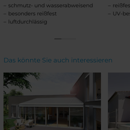
schmutz- und wasserabweisend
reißfes
besonders reißfest
UV-be
luftdurchlässig
Das könnte Sie auch interessieren