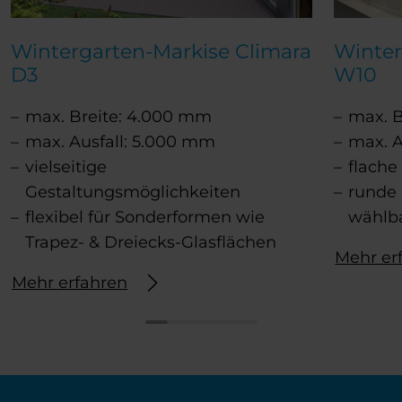
Wintergarten-Markise Climara
Winter
D3
W10
max. Breite: 4.000 mm
max. B
max. Ausfall: 5.000 mm
max. A
vielseitige
flach
Gestaltungsmöglichkeiten
runde
flexibel für Sonderformen wie
wählb
Trapez- & Dreiecks-Glasflächen
Mehr er
Mehr erfahren