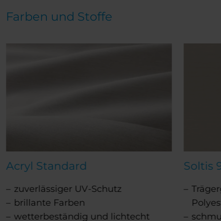
Farben und Stoffe
Acryl Standard
Soltis 
zuverlässiger UV-Schutz
Träge
brillante Farben
Polyes
wetterbeständig und lichtecht
schmu