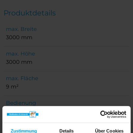
Produktdetails
max. Breite
3000 mm
max. Höhe
3000 mm
max. Fläche
9 m²
Bedienung
Batterieantrieb, Griff, Kette, Schnur
Anwendungsbereich
Zustimmung
Details
Über Cookies