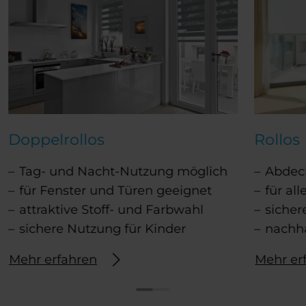
Doppelrollos
Rollos
Tag- und Nacht-Nutzung möglich
Abdec
für Fenster und Türen geeignet
für al
attraktive Stoff- und Farbwahl
sicher
sichere Nutzung für Kinder
nachha
Mehr erfahren
Mehr er