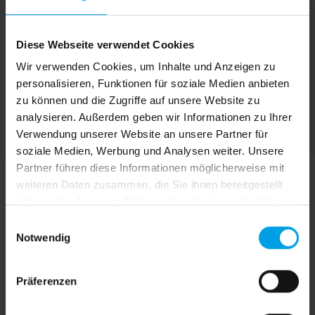
Bildschirmarbeitsplätze, Fenster,
Festverglasung, Türen
Diese Webseite verwendet Cookies
Montage
Wir verwenden Cookies, um Inhalte und Anzeigen zu
Klemmträger, Deckenmontage,
personalisieren, Funktionen für soziale Medien anbieten
zu können und die Zugriffe auf unsere Website zu
Wandmontage
analysieren. Außerdem geben wir Informationen zu Ihrer
Verwendung unserer Website an unsere Partner für
soziale Medien, Werbung und Analysen weiter. Unsere
Partner führen diese Informationen möglicherweise mit
weiteren Daten zusammen, die Sie ihnen bereitgestellt
haben oder die sie im Rahmen Ihrer Nutzung der Dienste
gesammelt haben.
E
Notwendig
i
n
w
Präferenzen
i
l