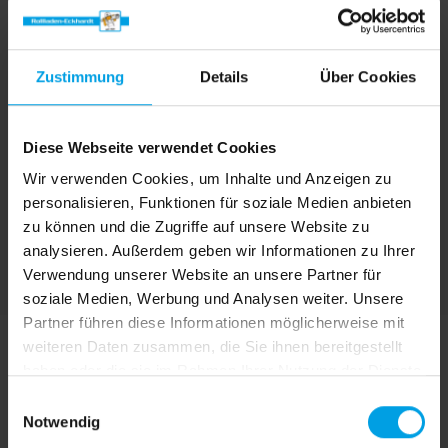
Griff, Griffleiste
Anwendungsbereich
Zustimmung
Details
Über Cookies
Fenster, Türen
Diese Webseite verwendet Cookies
Montage
Wir verwenden Cookies, um Inhalte und Anzeigen zu
verspannt in der Glasleiste mit
personalisieren, Funktionen für soziale Medien anbieten
Klemmträgern, mit Klebeleiste direkt auf die
zu können und die Zugriffe auf unsere Website zu
Glasscheibe
analysieren. Außerdem geben wir Informationen zu Ihrer
Verwendung unserer Website an unsere Partner für
soziale Medien, Werbung und Analysen weiter. Unsere
Partner führen diese Informationen möglicherweise mit
weiteren Daten zusammen, die Sie ihnen bereitgestellt
haben oder die sie im Rahmen Ihrer Nutzung der Dienste
gesammelt haben.
E
Notwendig
i