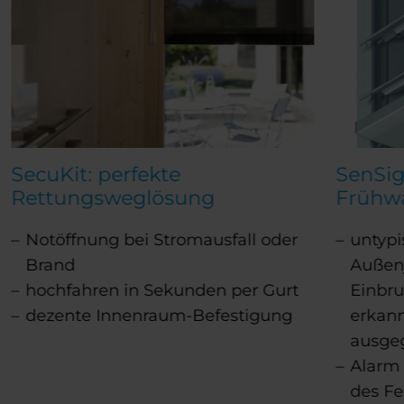
SecuKit: perfekte
SenSig
Rettungsweglösung
Frühw
Notöffnung bei Stromausfall oder
untyp
Brand
Außenj
hochfahren in Sekunden per Gurt
Einbru
dezente Innenraum-Befestigung
erkann
ausge
Alarm 
des Fe