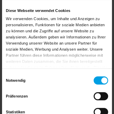
Diese Webseite verwendet Cookies
Wir verwenden Cookies, um Inhalte und Anzeigen zu
Außenjalousien regulieren das Licht
personalisieren, Funktionen für soziale Medien anbieten
und bieten gleichzeitig Schutz vor
zu können und die Zugriffe auf unsere Website zu
analysieren. Außerdem geben wir Informationen zu Ihrer
neugierigen Blicken, für mehr
Verwendung unserer Website an unsere Partner für
Komfort und Privatsphäre.
soziale Medien, Werbung und Analysen weiter. Unsere
Partner führen diese Informationen möglicherweise mit
weiteren Daten zusammen, die Sie ihnen bereitgestellt
haben oder die sie im Rahmen Ihrer Nutzung der Dienste
gesammelt haben.
E
Notwendig
i
n
w
Präferenzen
i
l
l
Statistiken