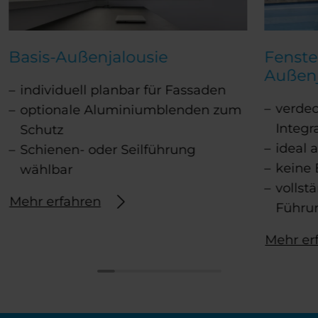
Basis-Außenjalousie
Fenste
Außenj
individuell planbar für Fassaden
verdec
optionale Aluminiumblenden zum
Integr
Schutz
ideal 
Schienen- oder Seilführung
keine 
wählbar
vollst
Mehr erfahren
Führun
Mehr er